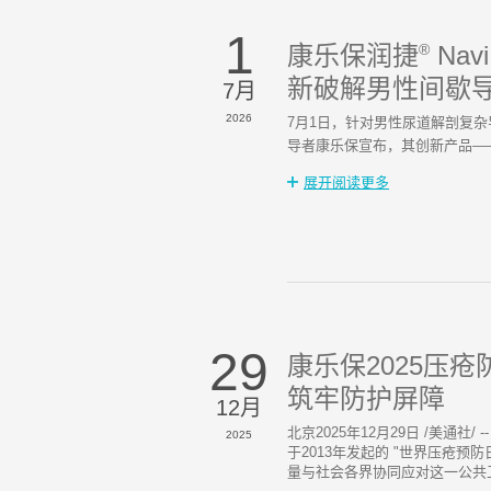
1
康乐保润捷
®
Na
新破解男性间歇
7月
2026
7月1日‌，针对男性尿道解剖
导者康乐保宣布，其创新产品——
展开阅读更多
29
康乐保2025压
筑牢防护屏障
12月
北京2025年12月29日 /美通
2025
于2013年发起的 "世界压疮
量与社会各界协同应对这一公共