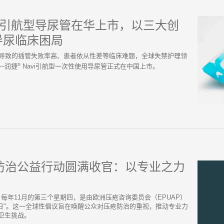
vi引航型导尿管在华上市，以三大创
导尿临床困局
复杂导致的插管失败率高、患者依从性差等临床难题，全球失禁护理领
®
‌润捷
Navi引航型一次性使用导尿管‌正式在中国上市。
疮防治公益行动圆满收官：以专业之力
社/ -- 每年11月的第三个星期四，是由欧洲压疮咨询委员会（EPUAP）
预防日"。这一全球性倡议旨在唤醒公众对压疮防治的重视，推动专业力
卫生挑战。