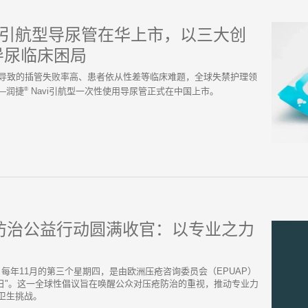
vi引航型导尿管在华上市，以三大创
导尿临床困局
复杂导致的插管失败率高、患者依从性差等临床难题，全球失禁护理领
®
‌润捷
Navi引航型一次性使用导尿管‌正式在中国上市。
疮防治公益行动圆满收官：以专业之力
社/ -- 每年11月的第三个星期四，是由欧洲压疮咨询委员会（EPUAP）
预防日"。这一全球性倡议旨在唤醒公众对压疮防治的重视，推动专业力
卫生挑战。