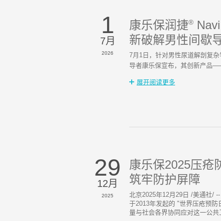
1
康乐保润捷
®
Na
新破解男性间歇
7月
2026
7月1日‌，针对男性尿道解剖
导者康乐保宣布，其创新产品——
展开阅读更多
29
康乐保2025压
筑牢防护屏障
12月
北京2025年12月29日 /美通
2025
于2013年发起的 "世界压疮
量与社会各界协同应对这一公共