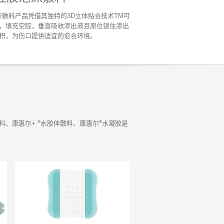
沫敷料产品凭借其独特的3D立体贴合技术TM可
，填充空腔，垂直吸收渗出液且原位锁住渗出
积，为伤口提供适宜的愈合环境。
®
®
料、康惠尔+
水胶体敷料、康惠尔
水凝胶是