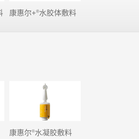
料
康惠尔+
®
水胶体敷料
康惠尔
®
水凝胶敷料