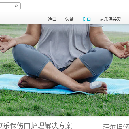
造口
失禁
伤口
康乐保关爱
康乐保伤口护理解决方案
拜尔坦
®