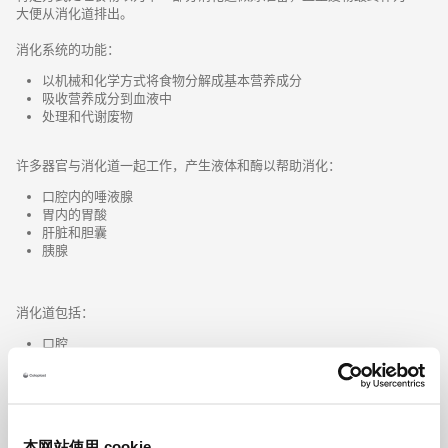
大便从消化道排出。
消化系统的功能：
以机械和化学方式将食物分解成基本营养成分
吸收营养成分到血液中
处理和代谢废物
许多器官与消化道一起工作，产生液体和酶以帮助消化：
口腔内的唾液腺
胃内的胃酸
肝脏和胆囊
胰腺
消化道包括：
口腔
食管
胃
小肠 -空肠& 回肠
大肠 – 结肠
直肠
本网站使用 cookie