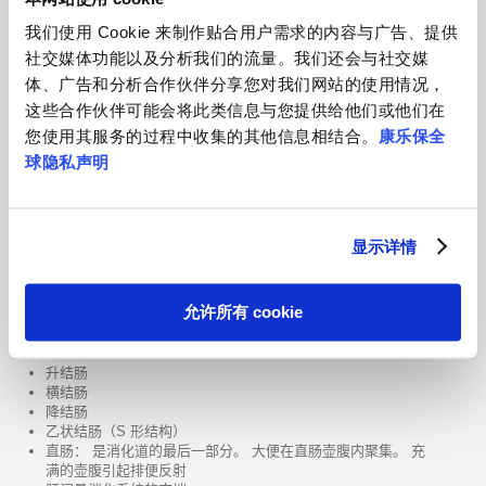
肛门
我们使用 Cookie 来制作贴合用户需求的内容与广告、提供
社交媒体功能以及分析我们的流量。我们还会与社交媒
肠壁包括多个层
体、广告和分析合作伙伴分享您对我们网站的使用情况，
这些合作伙伴可能会将此类信息与您提供给他们或他们在
您使用其服务的过程中收集的其他信息相结合。
康乐保全
成人的小肠约为 5–7 米长。 它分为 3 个主要部分：
球隐私声明
十二指肠
空肠
回肠
显示详情
空肠和回肠通过肠系膜连接腹壁。 肠系膜包含动脉、静脉和淋巴管，
他们确保氧气和营养成分从小肠运输。
允许所有 cookie
成人的大肠约为 1–2 米长。 它分为 6 个部分：
升结肠
横结肠
降结肠
乙状结肠（S 形结构）
直肠： 是消化道的最后一部分。 大便在直肠壶腹内聚集。 充
满的壶腹引起排便反射