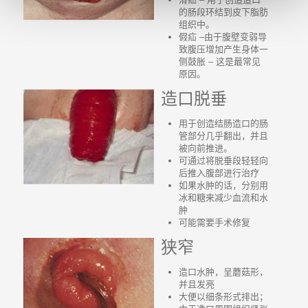
的肠段环结到皮下脂肪
组织中。
假疝 –由于腹壁变弱导
致腹压增加产生身体一
侧鼓胀 – 这是最常见
原因。
造口脱垂
用于创造结肠造口的肠
管部分几乎翻出，并且
被向前推进。
可通过将脱垂段轻轻向
后推入腹部进行治疗
如果水肿的话，分别用
冰和糖来减少血流和水
肿
可能需要手术修复
狭窄
造口水肿，呈蘑菇形，
并且发亮
大便以细条形式排出；