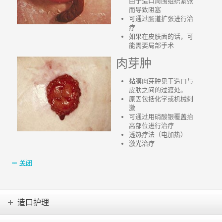
由于造口周围组织紧张
而导致阻塞
可通过肠道扩张进行治
疗
如果在皮肤面的话，可
能需要局部手术
肉芽肿
黏膜肉芽肿见于造口与
皮肤之间的过渡处。
原因包括化学或机械刺
激
可通过用硝酸银覆盖抬
高部位进行治疗
透热疗法（电加热）
激光治疗
关闭
造口护理