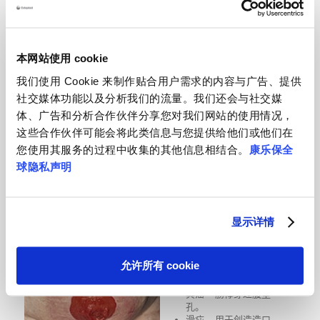
造口回缩
回缩的造口位于皮肤面
以下，通常由使用肠管
本网站使用 cookie
部分太短导致
我们使用 Cookie 来制作贴合用户需求的内容与广告、提供
管理：
社交媒体功能以及分析我们的流量。我们还会与社交媒
体、广告和分析合作伙伴分享您对我们网站的使用情况，
凸面黏胶，可塑贴环或
造口防漏膏
这些合作伙伴可能会将此类信息与您提供给他们或他们在
如果是由于体重过重/
您使用其服务的过程中收集的其他信息相结合。
康乐保全
肥胖导致的，应该鼓励
球隐私声明
患者减轻体重。
如果是结肠造口的话，
采用冲洗进行管理
可能需要进一步手术治
疗。
显示详情
疝气
允许所有 cookie
造口周围鼓胀可能是真
疝、滑疝或假疝。
真疝 – 肠襻穿过腹壁
孔。
滑疝 – 用于创造造口