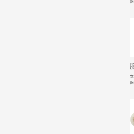
器
本
器