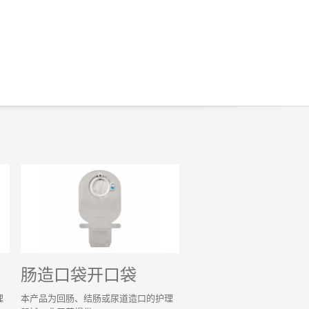
肠造口袋开口袋
理
本产品为回肠、结肠或尿道造口的护理