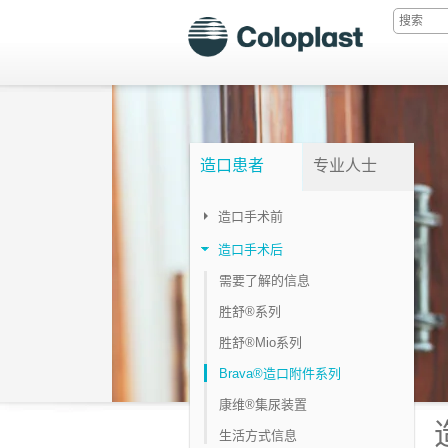
造口患者
专业人士
造口手术前
造口手术后
需要了解的信息
胜舒®系列
胜舒®Mio系列
Brava®造口附件系列
康维®集尿装置
生活方式信息