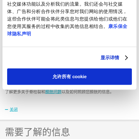
社交媒体功能以及分析我们的流量。我们还会与社交媒
患者很可能患有膀胱
还充满脑脊髓液。 通
多数患者将没有任何
和/或肠道功能失调。
常而言，脊膜突出与
疾病症状。 但是，在
体、广告和分析合作伙伴分享您对我们网站的使用情况，
它发生在受损脊髓和
低于脊髓脊膜突出的
1000 例中约有 1 例
这些合作伙伴可能会将此类信息与您提供给他们或他们在
神经与髓膜（包裹中
失能程度相关，但膀
脊髓可能陷入受影响
您使用其服务的过程中收集的其他信息相结合。
康乐保全
枢神经系统的膜）和
胱和肠道问题是可能
区域的椎骨之间。 一
脑脊髓液一起通过脊
的。
些影响可能在童年才
球隐私声明
柱上的开口突出时。
被看出，例如 膀胱和
肠道问题或腿疼。
脊柱裂的预防
显示详情
由于女性在怀孕前后服用叶酸补充剂和在妊娠早期鉴定该疾病的筛查
计划，先天性脊柱裂儿童患者数不断下降。
允许所有 cookie
了解更多内容
了解更多关于脊柱裂和
膀胱问题
以及如何照顾您膀胱的信息。
关闭
需要了解的信息