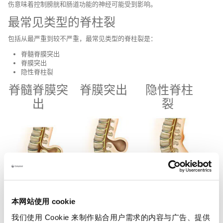
伤意味着控制膀胱和肠道功能的神经可能受到影响。
最常见类型的脊柱裂
包括从最严重到较不严重，最常见类型的脊柱裂是：
脊髓脊膜突出
脊膜突出
隐性脊柱裂
脊髓脊膜突
脊膜突出
隐性脊柱
出
裂
本网站使用 cookie
脊髓脊膜突出患者很
脊膜突出指髓膜通过
隐性脊柱裂相当常
可能患有腿部瘫痪，
脊柱上的开口以液囊
见；10 人中有 1 人
我们使用 Cookie 来制作贴合用户需求的内容与广告、提供
并且在 80% 病例中
形式伸出，该液囊中
可能患有该疾病。 大