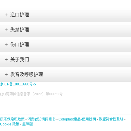
造口护理
失禁护理
伤口护理
关于我们
发音及呼吸护理
京ICP备18011666号-5
(京)网药械信息备字（2022）第00052号
康乐保隐私政策
-
消费者知情同意书
-
Coloplast產品-使用說明
-
歐盟符合性聲明
-
Cookie 政策
-
無障礙